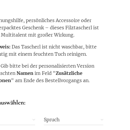
nungshilfe, persönliches Accessoire oder
verpacktes Geschenk – dieses Filztascherl ist
s Multitalent mit großer Wirkung.
weis:
Das Tascherl ist nicht waschbar, bitte
htig mit einem feuchten Tuch reinigen.
:
Gib bitte bei der personalisierten Version
nschten
N
amen
im Feld "
Zusätzliche
ionen
" am Ende des Bestellvorgangs an.
auswählen:
Spruch