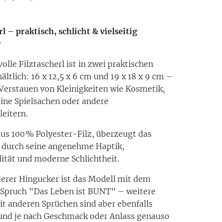
rl – praktisch, schlicht & vielseitig
r
volle Filztascherl ist in zwei praktischen
ältlich: 16 x 12,5 x 6 cm und 19 x 18 x 9 cm –
Verstauen von Kleinigkeiten wie Kosmetik,
leine Spielsachen oder andere
leitern.
aus 100 % Polyester-Filz, überzeugt das
 durch seine angenehme Haptik,
ität und moderne Schlichtheit.
erer Hingucker ist das Modell mit dem
 Spruch "Das Leben ist BUNT" – weitere
t anderen Sprüchen sind aber ebenfalls
 und je nach Geschmack oder Anlass genauso