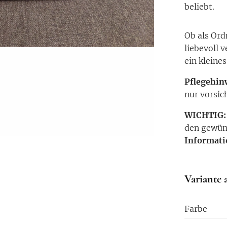
beliebt.
Ob als Ord
liebevoll 
ein kleine
Pflegehin
nur vorsic
WICHTIG
den gewü
Informat
Variante 
Farbe