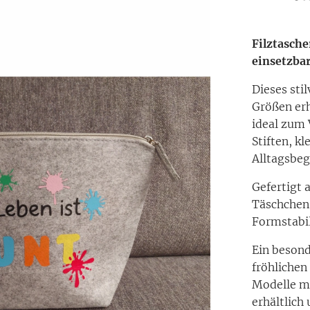
Filztasche
einsetzba
Dieses stil
Größen erh
ideal zum 
Stiften, k
Alltagsbeg
Gefertigt 
Täschchen
Formstabil
Ein besond
fröhlichen
liche Größen
liche Farben
Modelle mi
erhältlich