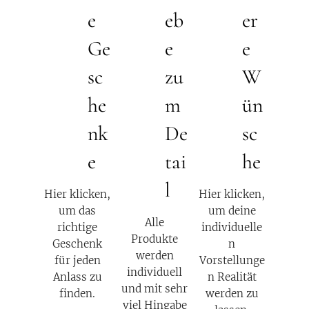
e
eb
er
Ge
e
e
sc
zu
W
he
m
ün
nk
De
sc
e
tai
he
l
Hier klicken,
Hier klicken,
um das
um deine
Alle
richtige
individuelle
Produkte
Geschenk
n
werden
für jeden
Vorstellunge
individuell
Anlass zu
n Realität
und mit sehr
finden.
werden zu
viel Hingabe