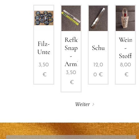
Reflektierendes
Weinfl
Filz-
Snap
Schuhlöffel
-
Untersetzer
-
Stoffta
Armband
3,50
12,0
8,00
3,50
€
0
€
€
€
Weiter