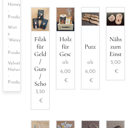
HoneyBees
-
Produkte
Wirt
z
Filzkarte
Holzkiste
Nähset
´Weissau
für
für
Putzbürste
zum
-
Geldgeschenk
Geschenke
Einstec
Produkte
/
ab
ab
5,00
Velvet
Gutschein
Naturel
6,00
6,00
€
/
-
€
€
Schokoriegel
Produkte
3,50
€