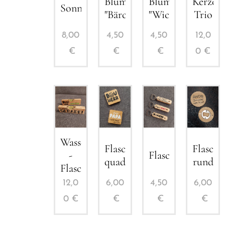
Blumenstecker
Blumenstecker
Kerzen
Sonnenbrillenetui
"Bärchen"
"Wichtel"
Trio
8,00
4,50
4,50
12,0
€
€
€
0
€
Wasserwaage
Flaschenöffner
Flasche
-
Flaschenöffner
quadratisch
rund
Flaschenöffner
12,0
6,00
4,50
6,00
0
€
€
€
€