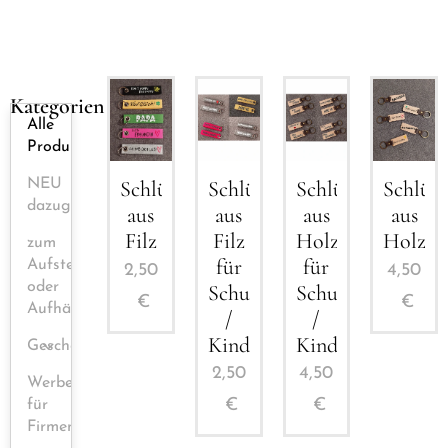
Kategorien
Alle
Produkte
Schlüsselanhänger
Schlüsselanhänge
NEU
Schlüsselanhänger
Schlüss
dazugekommen
aus
aus
aus
aus
Filz
Holz
Filz
Holz
zum
für
für
Aufstellen
2,50
4,50
oder
Schulschluss
Schulschluss
€
€
Aufhängen
/
/
Kindergartenschluss
Kindergartenschl
Geschenke
2,50
4,50
Werbeprodukte
€
€
für
Firmen