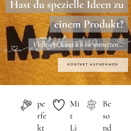
Hast du spezielle Ideen zu
einem Produkt?
Vielleicht kann ich sie umsetzen...
KONTAKT AUFNEHMEN
pe
Mi
Be
rfe
t
so
kt
Li
nd