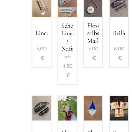
Flexibles,
Schokoriegelhalter
Lineal
selbstaufrollbares
Brillen
Lineal
Maßband
/
Stift
5,00
5,00
8,00
ab
€
€
€
4,50
€