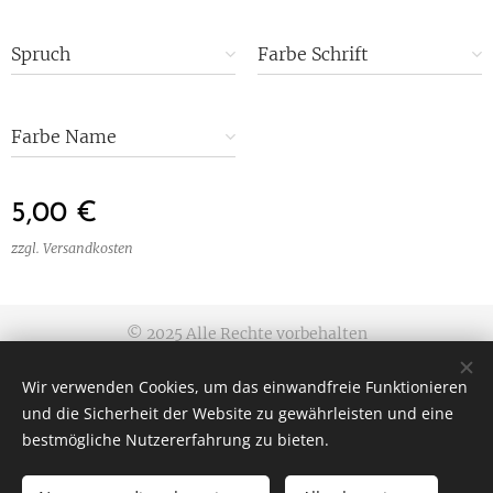
Spruch
Farbe Schrift
Farbe Name
5,00
€
zzgl. Versandkosten
© 2025 Alle Rechte vorbehalten
Allgemeine Geschäftsbedingungen
|
Datenschutzerklärung
|
Wir verwenden Cookies, um das einwandfreie Funktionieren
Impressum
und die Sicherheit der Website zu gewährleisten und eine
Cookies
bestmögliche Nutzererfahrung zu bieten.