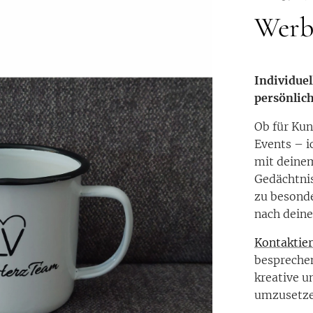
Werb
Individue
persönlich
Ob für Ku
Events – i
mit deine
Gedächtnis
zu besonde
nach deine
Kontaktie
besprechen
kreative 
umzusetz