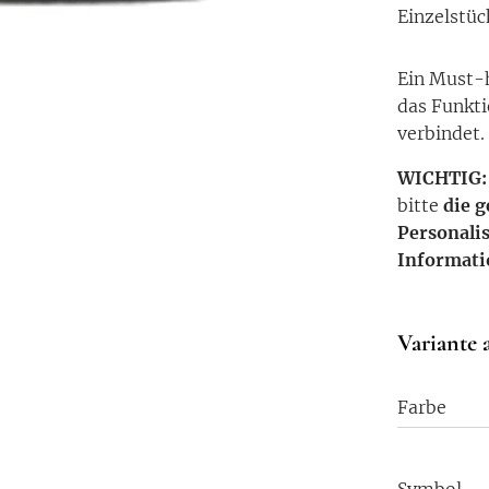
Einzelstüc
Ein Must-h
das Funkti
verbindet.
WICHTIG
bitte
die 
Personali
Informat
Variante 
Farbe