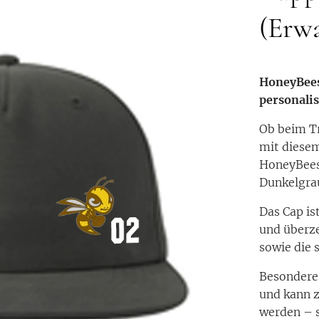
(Erw
HoneyBees 
personalis
Ob beim Tr
mit diesem
HoneyBees.
Dunkelgrau
Das Cap is
und überz
sowie die 
Besonderes
und kann z
werden – s