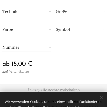
Technik
Größe
Farbe
Symbol
Nummer
ab
15,00
€
zzgl. Versandkosten
© 2025 Alle Rechte vorbehalten
Allgemeine Geschäftsbedingungen
|
Datenschutzerklärung
|
Wir verwenden Cookies, um das einwandfreie Funktionieren
Impressum