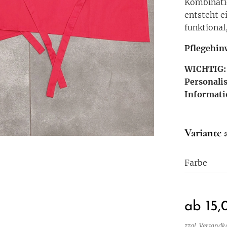
Kombinati
entsteht e
funktional
Pfle
gehin
WICHTIG
Personali
Informat
Variante 
Farbe
ab
15,
zzgl. Versandk