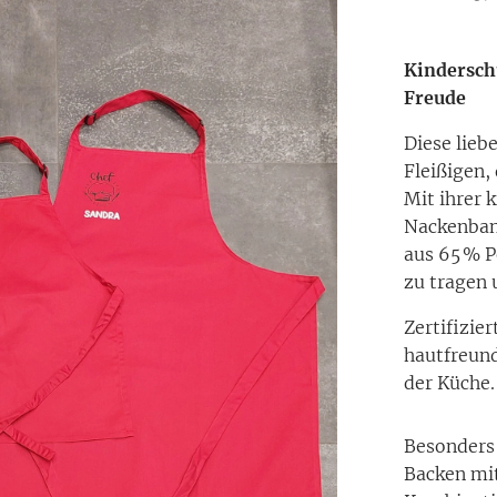
Kindersch
Freude
Diese liebe
Fleißigen,
Mit ihrer 
Nackenban
aus 65 % P
zu tragen 
Zertifizie
hautfreund
der Küche.
Besonders
Backen mit