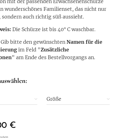
on mit der passenden Erwachsenenschürze
in wunderschönes Familienset, das nicht nur
, sondern auch richtig süß aussieht.
weis:
Die Schürze ist bis 40° C waschbar.
:
Gib bitte den gewünschten
Namen für die
sierung
im Feld "
Zusätzliche
ionen
" am Ende des Bestellvorgangs an.
auswählen:
Größe
00
€
osten