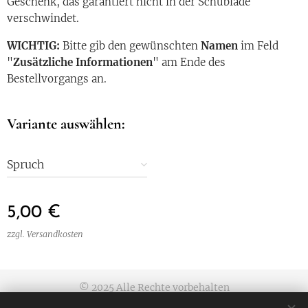
Geschenk, das garantiert nicht in der Schublade
verschwindet.
WICHTIG:
Bitte gib den gewünschten
N
amen
im Feld
"
Zusätzliche Informationen
" am Ende des
Bestellvorgangs an.
Variante auswählen:
Spruch
5,00
€
zzgl. Versandkosten
© 2025 Alle Rechte vorbehalten