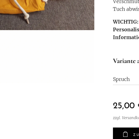
Verschmutz
Tuch abwi
WIC
HTIG
Personali
Informat
Variante 
Spruch
25,00
zzgl. Versandk
Z