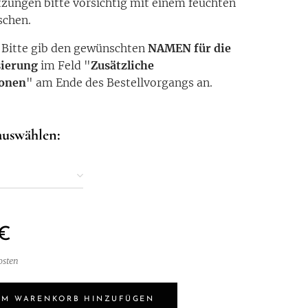
ungen bitte vorsichtig mit einem feuchten
schen.
:
Bitte gib den gewünschten
NAMEN für die
sierung
im Feld "
Zusätzliche
ionen
" am Ende des Bestellvorgangs an.
auswählen:
€
osten
UM WARENKORB HINZUFÜGEN