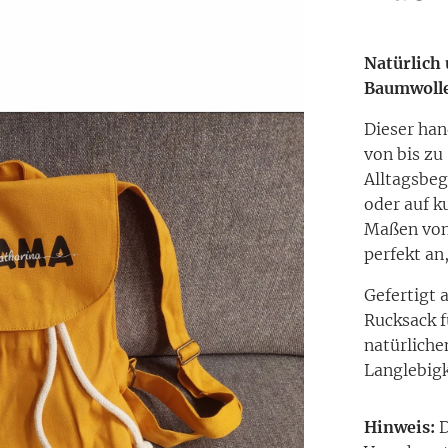
Natürlich
Baumwoll
Dieser han
von bis zu
Alltagsbeg
oder auf k
Maßen von 
perfekt an
Gefertigt 
Rucksack f
natürlichen
Langlebigk
Hinweis:
D