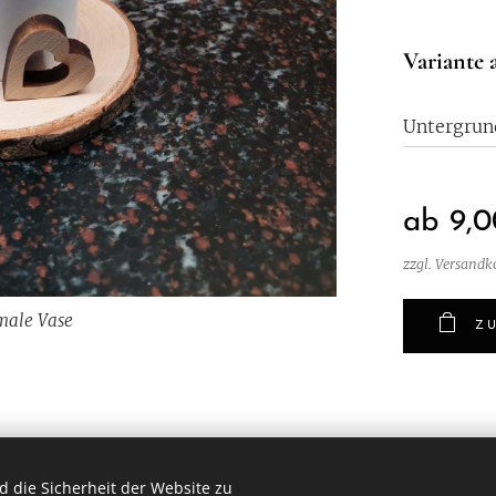
Variante 
Untergrun
ab
9,0
zzgl. Versandk
male Vase
male Vase
eite Vase
he Vase
Z
 die Sicherheit der Website zu