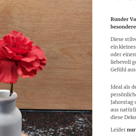
Runder Va
besonder
Diese stil
ein kleine
oder einem
liebevoll 
Gefühl aus
Ideal als 
persönlich
Jahrestag 
aus natürl
diese Deko
Leider
nur