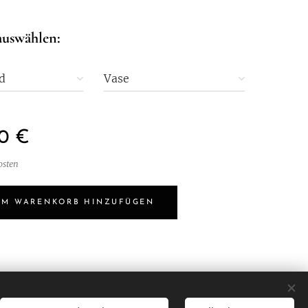
auswählen:
d
Vase
0
€
osten
UM WARENKORB HINZUFÜGEN