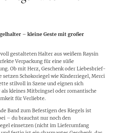
elhalter – kleine Geste mit großer
evoll gestalteten Halter aus weißem Raysin
erfekte Verpackung für eine süße
ng. Ob mit Herz, Geschenk oder Liebesbrief-
e setzen Schokoriegel wie Kinderriegel, Merci
tte stilvoll in Szene und eignen sich
als kleines Mitbringsel oder romantische
keit für Verliebte.
de Band zum Befestigen des Riegels ist
bei – du brauchst nur noch den
iegel einsetzen (nicht im Lieferumfang
 und fertig ist ein charmantes Geschenk, das