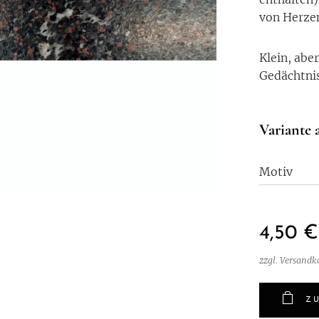
von Herze
Klein, abe
Gedächtnis
Variante 
Motiv
4,50
€
zzgl. Versandk
Z