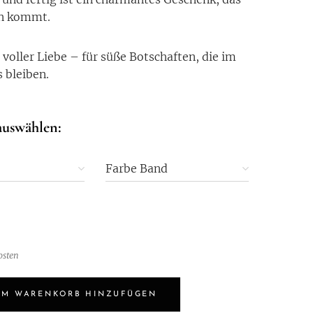
n kommt.
r voller Liebe – für süße Botschaften, die im
 bleiben.
auswählen:
Farbe Band
osten
UM WARENKORB HINZUFÜGEN