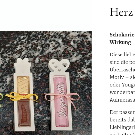
Herz
Schokorieg
Wirkung
Diese lieb
sind die p
Überraschu
Motiv – si
oder Youge
wunderbar 
Aufmerksam
Der passen
bereits da
Lieblingsr
enthalten)