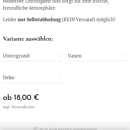
moderner Leichtigkeit und sorgt für eine frische,
freundliche Atmosphäre.
Leider
nur Selbstabholung
(KEIN Versand) möglich!
Variante auswählen:
Untergrund
Vasen
Deko
ab
18,00
€
zzgl. Versandkosten
© 2025 Alle Rechte vorbehalten